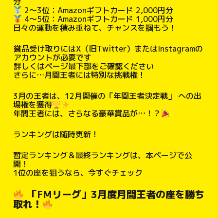
分
2～3位：Amazonギフトカード 2,000円分
4～5位：Amazonギフトカード 1,000円分
日々の運動を積み重ねて、チャンスを掴もう！
※
賞品受け取りにはX（旧Twitter）またはInstagramの
アカウントが必要です
詳しくはページ最下部をご確認ください
さらに…月間王者には特別な挑戦権！
3月の王者は、12月開催の「年間王者決定戦」 への出
場権を獲得
年間王者には、さらなる豪華賞品が…！？
ランキングは随時更新！
暫定ランキング＆最終ランキングは、本ページで公
開！
1位の座を狙うなら、今すぐチェック
「FMリーグ」3月度月間王者の座を勝ち
取れ！