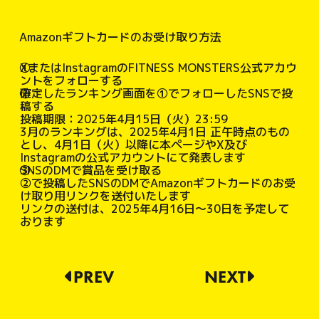
Amazonギフトカードのお受け取り方法
①
XまたはInstagramのFITNESS MONSTERS公式アカウ
ントをフォローする
②
確定したランキング画面を①でフォローしたSNSで投
稿する
投稿期限：2025年4月15日（火）23:59
3月のランキングは、2025年4月1日 正午時点のもの
とし、4月1日（火）以降に本ページやX及び
Instagramの公式アカウントにて発表します
③
SNSのDMで賞品を受け取る
②で投稿したSNSのDMでAmazonギフトカードのお受
け取り用リンクを送付いたします
リンクの送付は、2025年4月16日～30日を予定して
おります
PREV
NEXT