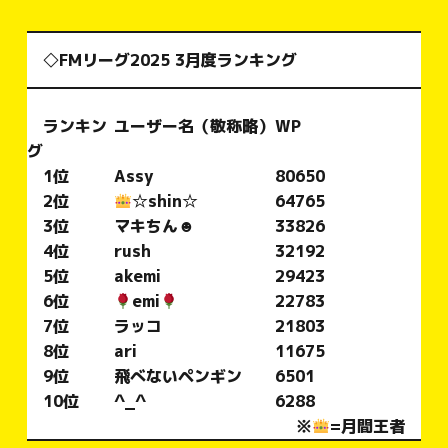
◇
FMリーグ2025 3月度ランキング
ランキン
ユーザー名（敬称略）
WP
グ
1位
Assy
80650
2位
☆shin☆
64765
3位
マキちん☻
33826
4位
rush
32192
5位
akemi
29423
6位
emi
22783
7位
ラッコ
21803
8位
ari
11675
9位
飛べないペンギン
6501
10位
^_^
6288
※
=月間王者