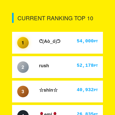
CURRENT RANKING TOP 10
ᕦ(Aò_ó)ᕤ
54,000
PT
1
rush
52,178
PT
2
☆shin☆
40,932
PT
3
emi
26,835
PT