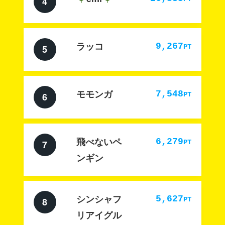
4
ラッコ
9,267
PT
5
モモンガ
7,548
PT
6
飛べないペ
6,279
PT
7
ンギン
シンシャフ
5,627
PT
8
リアイグル